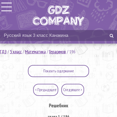
ГДЗ
/
5 класс
/
Математика
/
Герасимов
/
196
Показать содержание
< Предыдущее
Следующее >
Решебник
глава 1 / 196