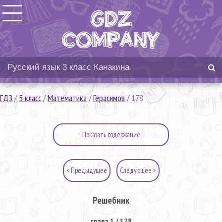
ГДЗ
/
5 класс
/
Математика
/
Герасимов
/
178
Показать содержание
< Предыдущее
Следующее >
Решебник
глава 1 / 178