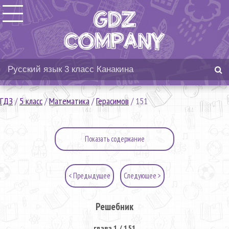
ГДЗ
/
5 класс
/
Математика
/
Герасимов
/
151
Показать содержание
< Предыдущее
Следующее >
Решебник
глава 1 / 151