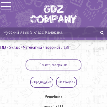
ГДЗ
/
5 класс
/
Математика
/
Герасимов
/
138
Показать содержание
< Предыдущее
Следующее >
Решебник
глава 1 / 138