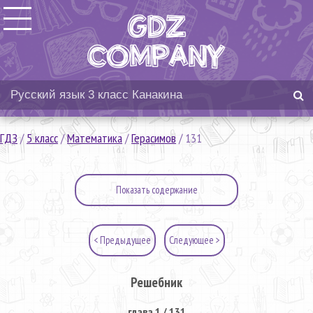
ГДЗ
/
5 класс
/
Математика
/
Герасимов
/
131
Показать содержание
< Предыдущее
Следующее >
Решебник
глава 1 / 131