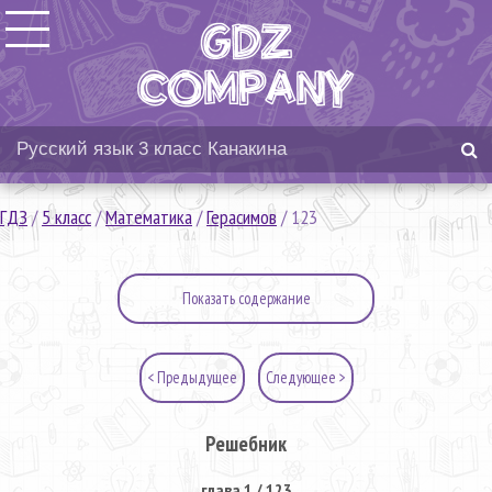
ГДЗ
/
5 класс
/
Математика
/
Герасимов
/
123
Показать содержание
< Предыдущее
Следующее >
Решебник
глава 1 / 123