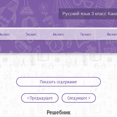
4класс
5класс
6класс
7класс
8клас
Показать содержание
< Предыдущее
Следующее >
Решебник