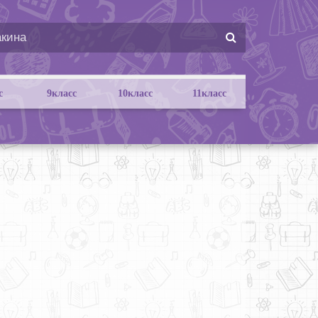
с
9класс
10класс
11класс