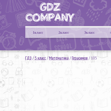
1класс
2класс
3класс
ГДЗ
/
5 класс
/
Математика
/
Герасимов
/
105