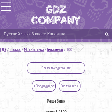
ГДЗ
/
5 класс
/
Математика
/
Герасимов
/
100
Показать содержание
< Предыдущее
Следующее >
Решебник
глава 1 / 100