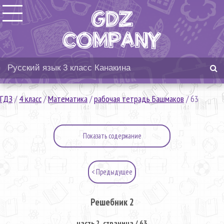
ГДЗ
/
4 класс
/
Математика
/
рабочая тетрадь Башмаков
/
63
Показать содержание
< Предыдущее
Решебник 2
часть 2. страница / 63