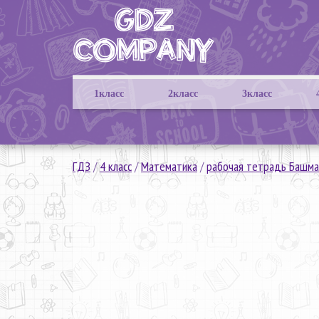
1класс
2класс
3класс
ГДЗ
/
4 класс
/
Математика
/
рабочая тетрадь Башма