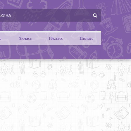
с
9класс
10класс
11класс