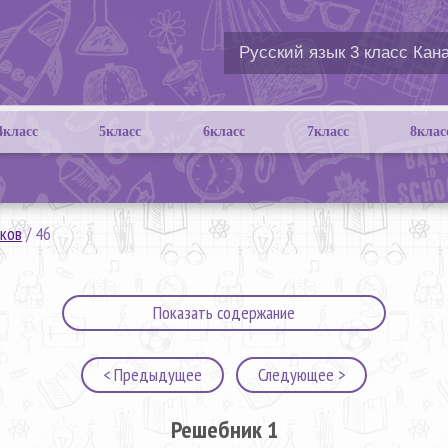
4класс
5класс
6класс
7класс
8клас
ков
/
46
Показать содержание
< Предыдущее
Следующее >
Решебник 1