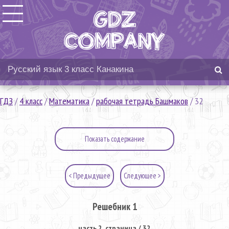
ГДЗ
/
4 класс
/
Математика
/
рабочая тетрадь Башмаков
/
32
Показать содержание
< Предыдущее
Следующее >
Решебник 1
часть 2. страница / 32