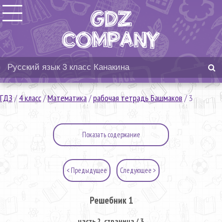
ГДЗ
/
4 класс
/
Математика
/
рабочая тетрадь Башмаков
/
3
Показать содержание
< Предыдущее
Следующее >
Решебник 1
часть 2. страница / 3