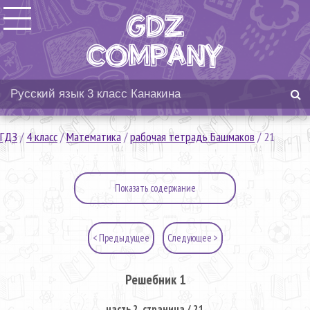
ГДЗ
/
4 класс
/
Математика
/
рабочая тетрадь Башмаков
/
21
Показать содержание
< Предыдущее
Следующее >
Решебник 1
часть 2. страница / 21