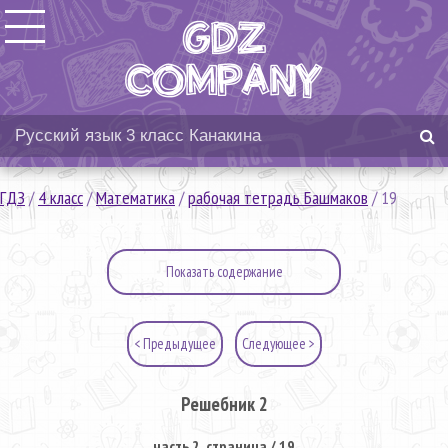
ГДЗ
/
4 класс
/
Математика
/
рабочая тетрадь Башмаков
/
19
Показать содержание
< Предыдущее
Следующее >
Решебник 2
часть 2. страница / 19