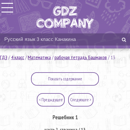
ГДЗ
/
4 класс
/
Математика
/
рабочая тетрадь Башмаков
/
13
Показать содержание
< Предыдущее
Следующее >
Решебник 1
часть 2. страница / 13