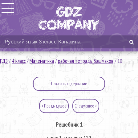
ГДЗ
/
4 класс
/
Математика
/
рабочая тетрадь Башмаков
/
10
Показать содержание
< Предыдущее
Следующее >
Решебник 1
часть 2. страница / 10