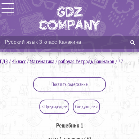
ГДЗ
/
4 класс
/
Математика
/
рабочая тетрадь Башмаков
/
37
Показать содержание
< Предыдущее
Следующее >
Решебник 1
часть 1. страница / 37