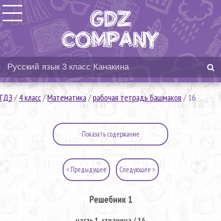
ГДЗ
/
4 класс
/
Математика
/
рабочая тетрадь Башмаков
/
16
Показать содержание
< Предыдущее
Следующее >
Решебник 1
часть 1. страница / 16