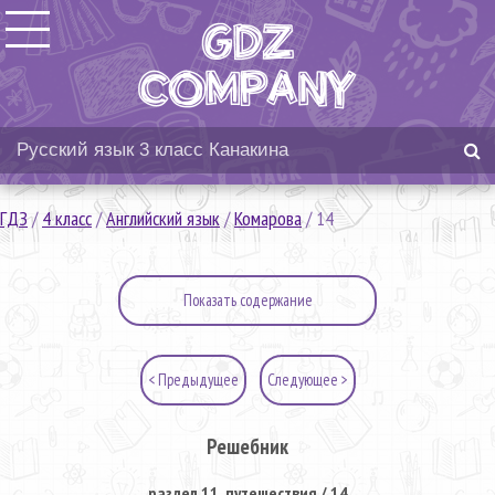
ГДЗ
/
4 класс
/
Английский язык
/
Комарова
/
14
Показать содержание
< Предыдущее
Следующее >
Решебник
раздел 11. путешествия / 14