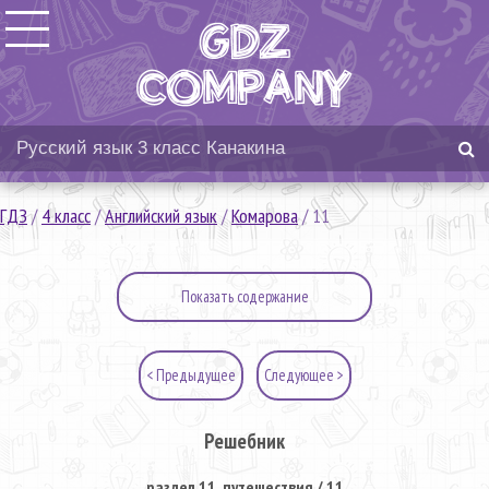
ГДЗ
/
4 класс
/
Английский язык
/
Комарова
/
11
Показать содержание
< Предыдущее
Следующее >
Решебник
раздел 11. путешествия / 11