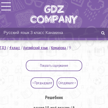
ГДЗ
/
4 класс
/
Английский язык
/
Комарова
/
9
Показать содержание
< Предыдущее
Следующее >
Решебник
раздел 10. моё детство / 9