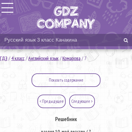
ГДЗ
/
4 класс
/
Английский язык
/
Комарова
/
7
Показать содержание
< Предыдущее
Следующее >
Решебник
раздел 10. моё детство / 7