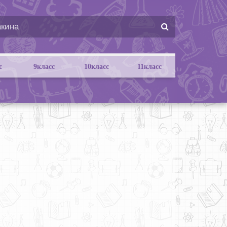
с
9класс
10класс
11класс