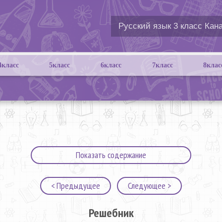
4класс
5класс
6класс
7класс
8клас
Показать содержание
< Предыдущее
Следующее >
Решебник