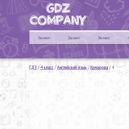
1класс
2класс
3класс
ГДЗ
/
4 класс
/
Английский язык
/
Комарова
/
4