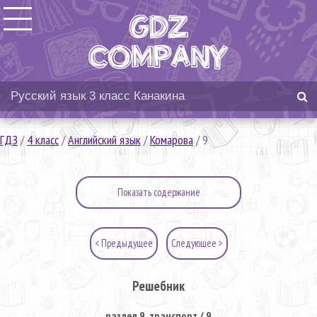
ГДЗ
/
4 класс
/
Английский язык
/
Комарова
/
9
Показать содержание
< Предыдущее
Следующее >
Решебник
раздел 9. транспорт / 9