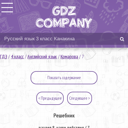
ГДЗ
/
4 класс
/
Английский язык
/
Комарова
/
7
Показать содержание
< Предыдущее
Следующее >
Решебник
раздел 8. наши действия / 7