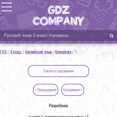
ГДЗ
/
4 класс
/
Английский язык
/
Комарова
/
3
Показать содержание
< Предыдущее
Следующее >
Решебник
раздел 6. межпредметные связи / 3