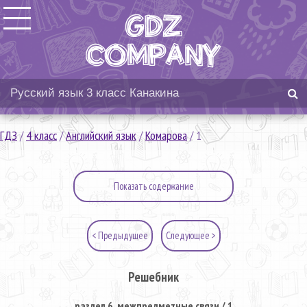
ГДЗ
/
4 класс
/
Английский язык
/
Комарова
/
1
Показать содержание
< Предыдущее
Следующее >
Решебник
раздел 6. межпредметные связи / 1