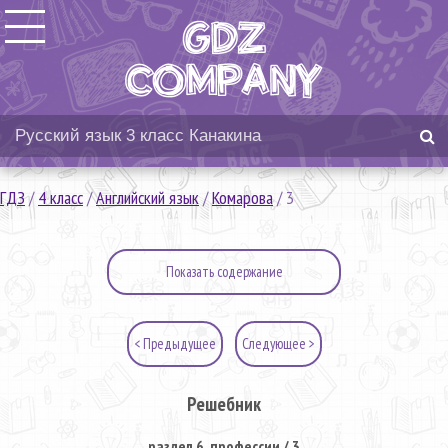
ГДЗ
/
4 класс
/
Английский язык
/
Комарова
/
3
Показать содержание
< Предыдущее
Следующее >
Решебник
раздел 6. профессии / 3