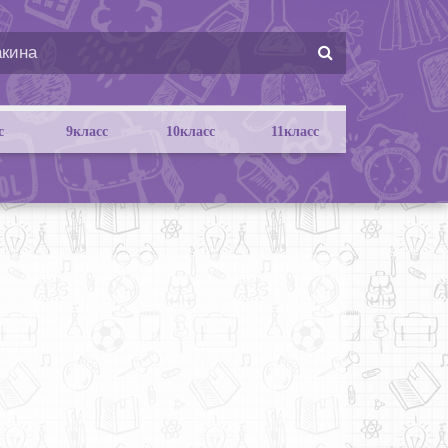
с
9класс
10класс
11класс