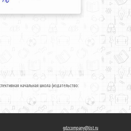
пективная начальная школа (издательство:
gdzcompany@list.ru