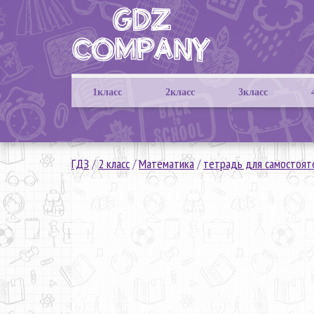
1класс
2класс
3класс
ГДЗ
/
2 класс
/
Математика
/
тетрадь для самостоят