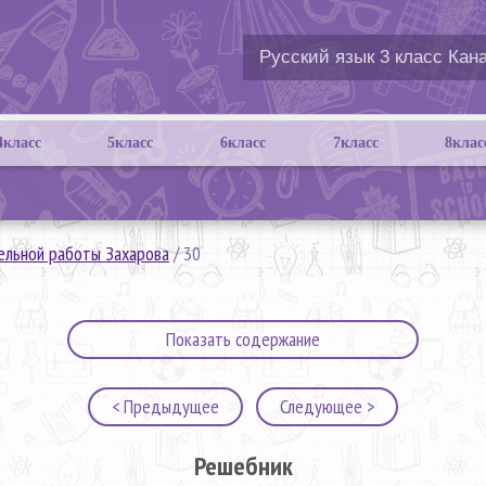
4класс
5класс
6класс
7класс
8клас
ельной работы Захарова
/
30
Показать содержание
< Предыдущее
Следующее >
Решебник