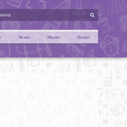
с
9класс
10класс
11класс