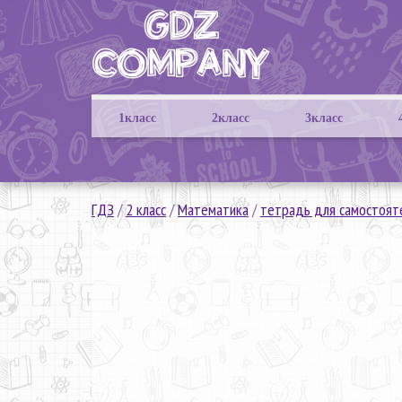
1класс
2класс
3класс
ГДЗ
/
2 класс
/
Математика
/
тетрадь для самостоят