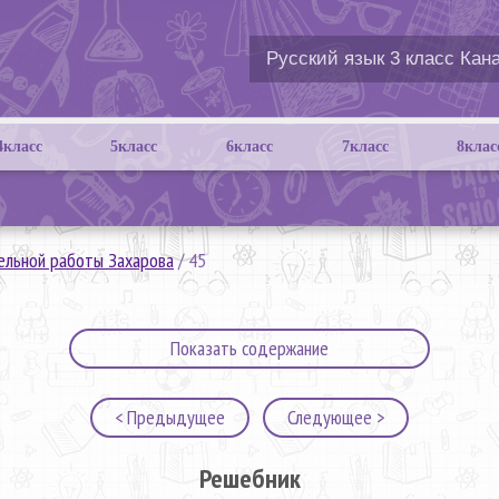
4класс
5класс
6класс
7класс
8клас
ельной работы Захарова
/
45
Показать содержание
< Предыдущее
Следующее >
Решебник