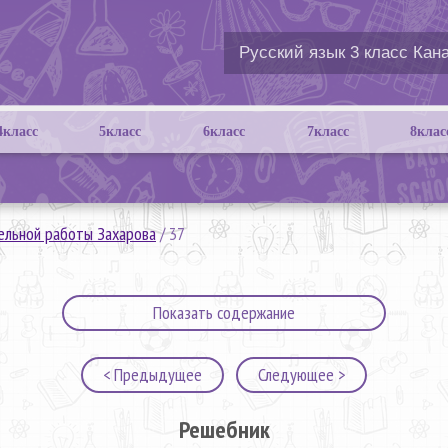
4класс
5класс
6класс
7класс
8клас
ельной работы Захарова
/
37
Показать содержание
< Предыдущее
Следующее >
Решебник