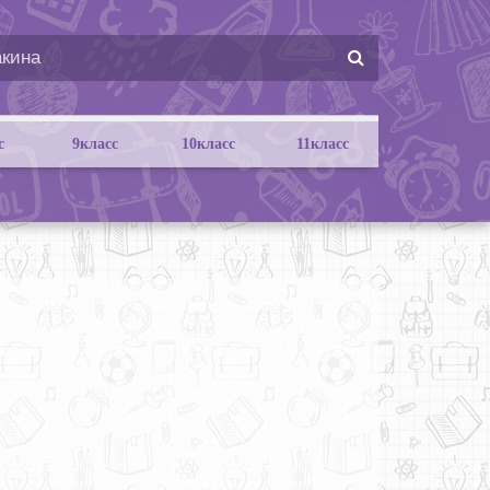
с
9класс
10класс
11класс