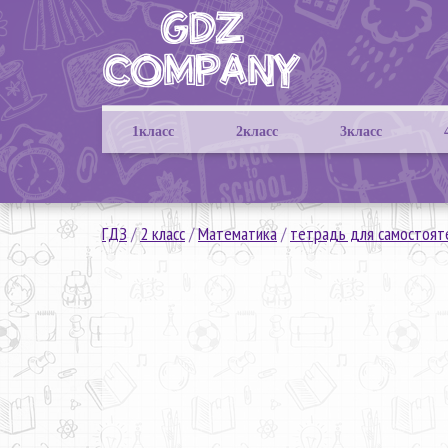
1класс
2класс
3класс
ГДЗ
/
2 класс
/
Математика
/
тетрадь для самостоят