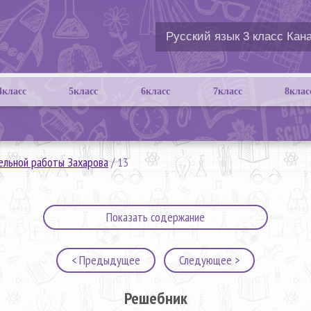
4класс
5класс
6класс
7класс
8клас
ельной работы Захарова
/
13
Показать содержание
< Предыдущее
Следующее >
Решебник