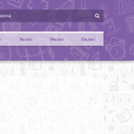
с
9класс
10класс
11класс