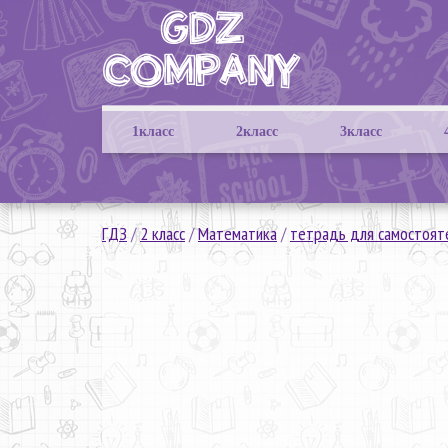
1класс
2класс
3класс
ГДЗ
/
2 класс
/
Математика
/
тетрадь для самостоят