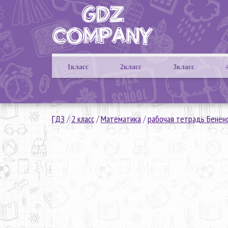
1класс
2класс
3класс
ГДЗ
/
2 класс
/
Математика
/
рабочая тетрадь Бенен