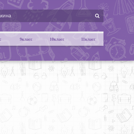
с
9класс
10класс
11класс