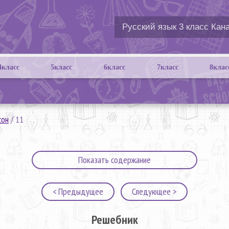
4класс
5класс
6класс
7класс
8клас
сон
/
11
Показать содержание
< Предыдущее
Следующее >
Решебник