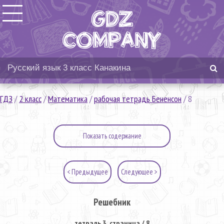
ГДЗ
/
2 класс
/
Математика
/
рабочая тетрадь Бененсон
/
8
Показать содержание
< Предыдущее
Следующее >
Решебник
тетрадь 3. страница / 8