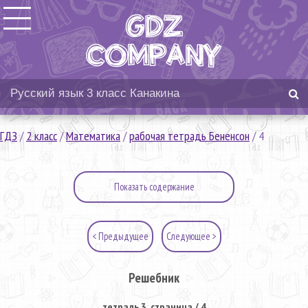
ГДЗ
/
2 класс
/
Математика
/
рабочая тетрадь Бененсон
/
4
Показать содержание
< Предыдущее
Следующее >
Решебник
тетрадь 3. страница / 4