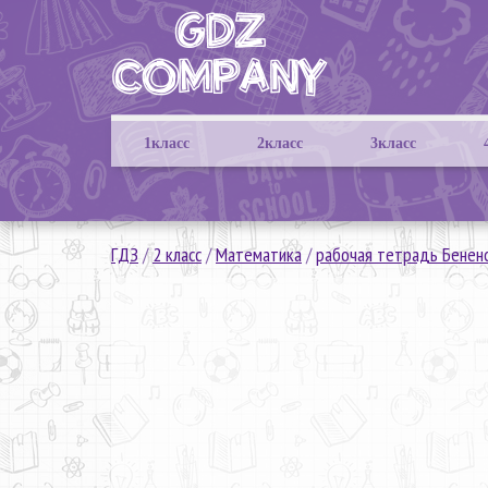
1класс
2класс
3класс
ГДЗ
/
2 класс
/
Математика
/
рабочая тетрадь Бенен