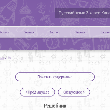
4класс
5класс
6класс
7класс
8клас
сон
/
26
Показать содержание
< Предыдущее
Следующее >
Решебник