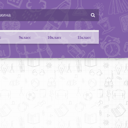
с
9класс
10класс
11класс