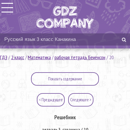
ГДЗ
/
2 класс
/
Математика
/
рабочая тетрадь Бененсон
/
20
Показать содержание
< Предыдущее
Следующее >
Решебник
тетрадь 3. страница / 20