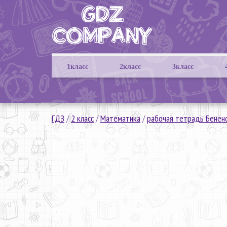
1класс
2класс
3класс
ГДЗ
/
2 класс
/
Математика
/
рабочая тетрадь Бенен