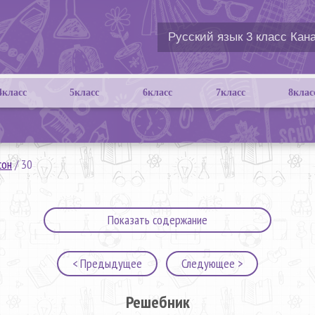
4класс
5класс
6класс
7класс
8клас
сон
/
30
Показать содержание
< Предыдущее
Следующее >
Решебник