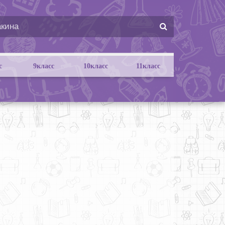
с
9класс
10класс
11класс