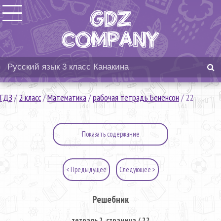
ГДЗ
/
2 класс
/
Математика
/
рабочая тетрадь Бененсон
/
22
Показать содержание
< Предыдущее
Следующее >
Решебник
тетрадь 2. страница / 22