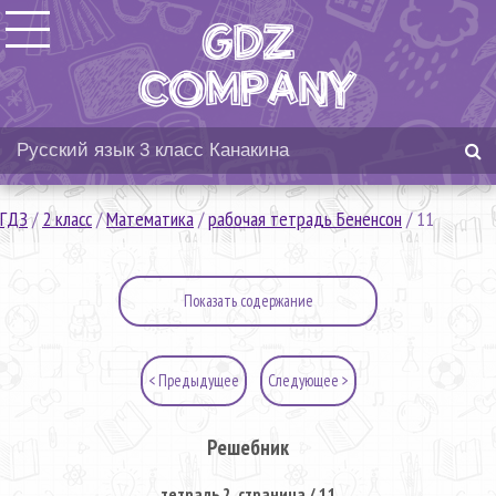
ГДЗ
/
2 класс
/
Математика
/
рабочая тетрадь Бененсон
/
11
Показать содержание
< Предыдущее
Следующее >
Решебник
тетрадь 2. страница / 11