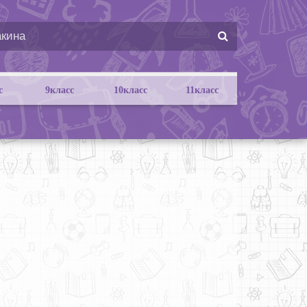
с
9класс
10класс
11класс