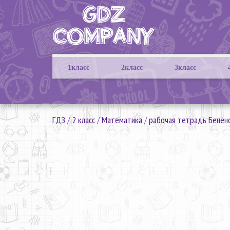
1класс
2класс
3класс
ГДЗ
/
2 класс
/
Математика
/
рабочая тетрадь Бенен