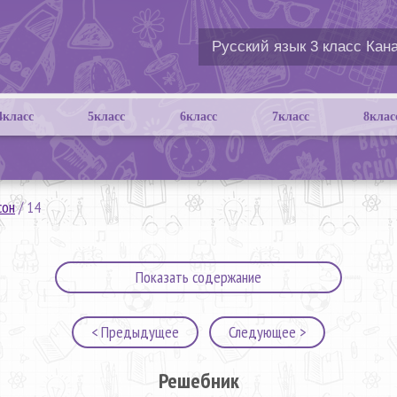
4класс
5класс
6класс
7класс
8клас
сон
/
14
Показать содержание
< Предыдущее
Следующее >
Решебник