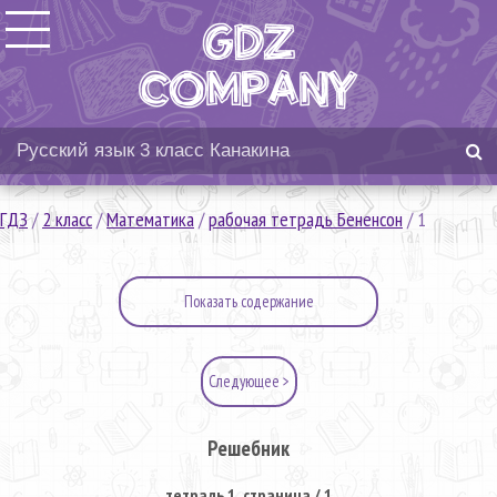
ГДЗ
/
2 класс
/
Математика
/
рабочая тетрадь Бененсон
/
1
Показать содержание
Следующее >
Решебник
тетрадь 1. страница / 1