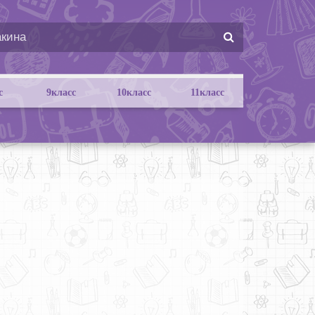
с
9класс
10класс
11класс