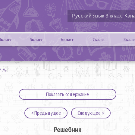
4класс
5класс
6класс
7класс
8клас
/
79
Показать содержание
< Предыдущее
Следующее >
Решебник