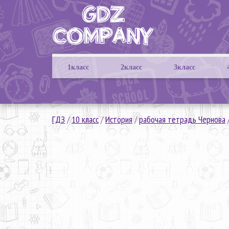
1класс
2класс
3класс
ГДЗ
/
10 класс
/
История
/
рабочая тетрадь Чернова