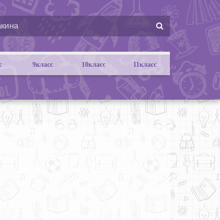
с
9класс
10класс
11класс