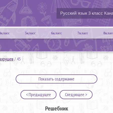
4класс
5класс
6класс
7класс
8клас
Вахрушев
/
45
Показать содержание
< Предыдущее
Следующее >
Решебник