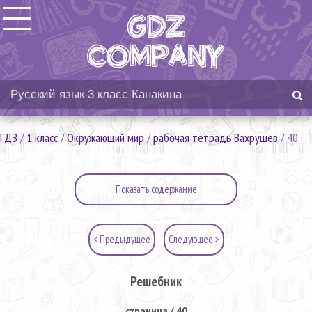
ГДЗ
/
1 класс
/
Окружающий мир
/
рабочая тетрадь Вахрушев
/
40
Показать содержание
< Предыдущее
Следующее >
Решебник
страница / 40