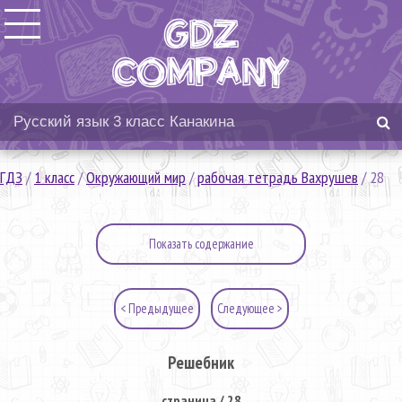
ГДЗ
/
1 класс
/
Окружающий мир
/
рабочая тетрадь Вахрушев
/
28
Показать содержание
< Предыдущее
Следующее >
Решебник
страница / 28