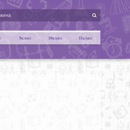
с
9класс
10класс
11класс