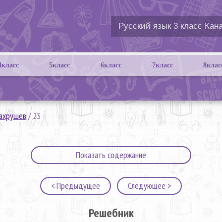
4класс
5класс
6класс
7класс
8клас
Вахрушев
/
23
Показать содержание
< Предыдущее
Следующее >
Решебник