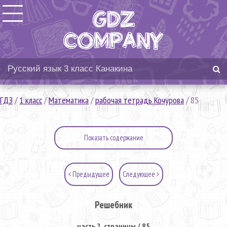
ГДЗ
/
1 класс
/
Математика
/
рабочая тетрадь Кочурова
/
85
Показать содержание
< Предыдущее
Следующее >
Решебник
часть 2. страницы / 85