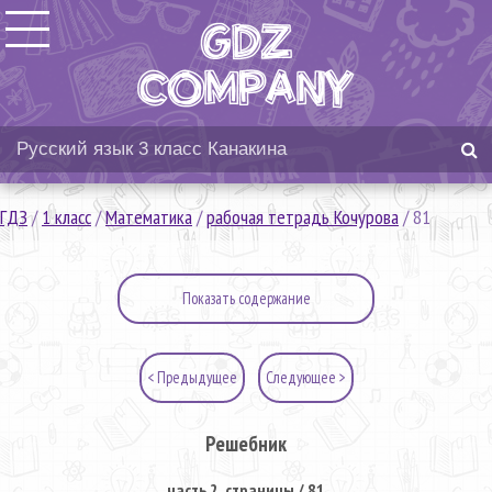
ГДЗ
/
1 класс
/
Математика
/
рабочая тетрадь Кочурова
/
81
Показать содержание
< Предыдущее
Следующее >
Решебник
часть 2. страницы / 81