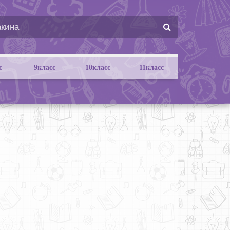
с
9класс
10класс
11класс