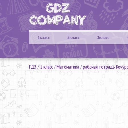
1класс
2класс
3класс
ГДЗ
/
1 класс
/
Математика
/
рабочая тетрадь Кочур